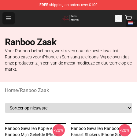
FREE
shipping on orders over $100
Ranboo Shop - Official Ranboo Merchandise Store
Open menu
Ranboo Zaak
Voor Ranboo Liefhebbers, we streven naar de beste kwaliteit
Ranboo cases voor iPhone en Samsung telefoons. Wij geloven dat
onze producten zijn een van de meest modieuze en duurzame op de
markt.
Home
/
Ranboo Zaak
Ranboo Gevallen Kopie Van
Ranboo Gevallen Ranboo
-20%
-20%
Ranboo Mijn Geliefde IPhone
Fanart Stickers IPhone Soft