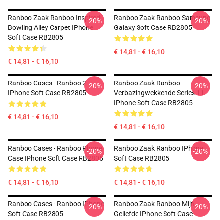
Ranboo Zaak Ranboo Inspired
Ranboo Zaak Ranboo Samsung
-20%
-20%
Bowling Alley Carpet IPhone
Galaxy Soft Case RB2805
Soft Case RB2805
€ 14,81 - € 16,10
€ 14,81 - € 16,10
Ranboo Cases - Ranboo 2
Ranboo Zaak Ranboo
-20%
-20%
IPhone Soft Case RB2805
Verbazingwekkende Series 11
IPhone Soft Case RB2805
€ 14,81 - € 16,10
€ 14,81 - € 16,10
Ranboo Cases - Ranboo Phone
Ranboo Zaak Ranboo IPhone
-20%
-20%
Case IPhone Soft Case RB2805
Soft Case RB2805
€ 14,81 - € 16,10
€ 14,81 - € 16,10
Ranboo Cases - Ranboo IPhone
Ranboo Zaak Ranboo Mijn
-20%
-20%
Soft Case RB2805
Geliefde IPhone Soft Case