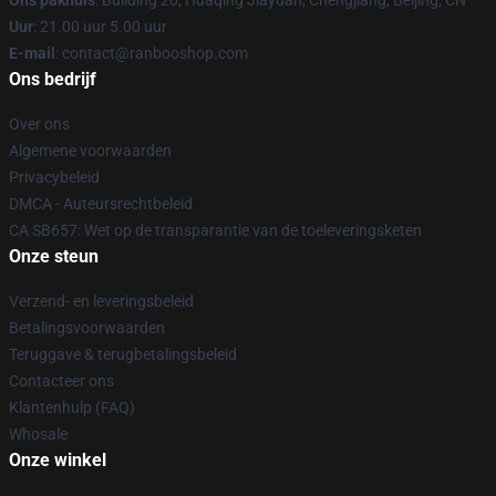
Ons pakhuis
: Building 20, Huaqing Jiayuan, Chengjiang, Beijing, CN
Uur
: 21.00 uur 5.00 uur
E-mail
: contact@ranbooshop.com
Ons bedrijf
Over ons
Algemene voorwaarden
Privacybeleid
DMCA - Auteursrechtbeleid
CA SB657: Wet op de transparantie van de toeleveringsketen
Onze steun
Verzend- en leveringsbeleid
Betalingsvoorwaarden
Teruggave & terugbetalingsbeleid
Contacteer ons
Klantenhulp (FAQ)
Whosale
Onze winkel