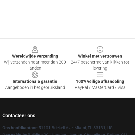
Footer
Wereldwijde verzending
Winkel met vertrouwen
Wij verzenden naar meer dan 200
24/7 beschermd van klikken tot
landen
levering
Internationale garantie
100% veilige afhandeling
Aangeboden in het gebruiksland
PayPal / MasterCard / Visa
Contacteer ons
Ons hoofdkantoor
: 51101 Brickell Ave, Miami, FL 33131, US