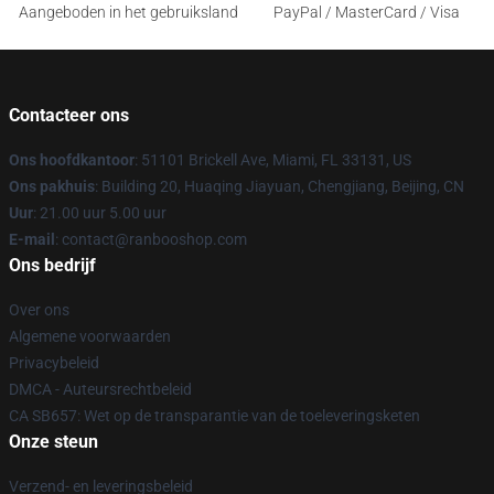
Aangeboden in het gebruiksland
PayPal / MasterCard / Visa
Contacteer ons
Ons hoofdkantoor
: 51101 Brickell Ave, Miami, FL 33131, US
Ons pakhuis
: Building 20, Huaqing Jiayuan, Chengjiang, Beijing, CN
Uur
: 21.00 uur 5.00 uur
E-mail
: contact@ranbooshop.com
Ons bedrijf
Over ons
Algemene voorwaarden
Privacybeleid
DMCA - Auteursrechtbeleid
CA SB657: Wet op de transparantie van de toeleveringsketen
Onze steun
Verzend- en leveringsbeleid