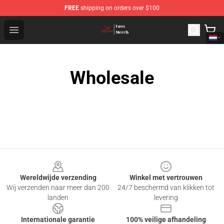
FREE
shipping on orders over $100
Ranboo Shop - Official Ranboo Merchandise Store
Open menu
Wholesale
Footer
Wereldwijde verzending
Winkel met vertrouwen
Wij verzenden naar meer dan 200
24/7 beschermd van klikken tot
landen
levering
Internationale garantie
100% veilige afhandeling