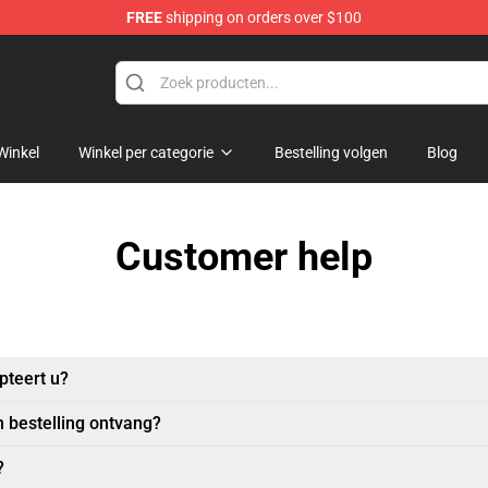
FREE
shipping on orders over $100
Winkel
Winkel per categorie
Bestelling volgen
Blog
Customer help
pteert u?
n bestelling ontvang?
?