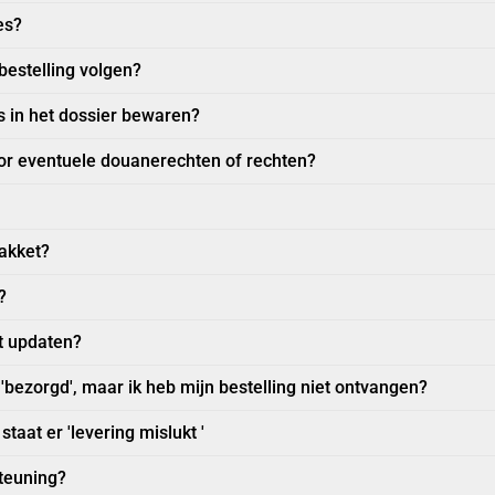
es?
bestelling volgen?
s in het dossier bewaren?
voor eventuele douanerechten of rechten?
pakket?
?
et updaten?
'bezorgd', maar ik heb mijn bestelling niet ontvangen?
staat er 'levering mislukt '
teuning?