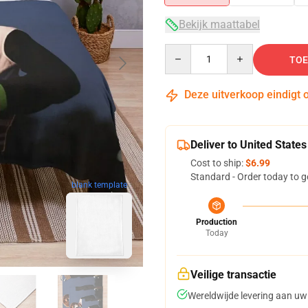
Bekijk maattabel
Quantity
TOE
Deze uitverkoop eindigt 
Deliver to United States
Cost to ship:
$6.99
Standard - Order today to g
blank template
Production
Today
Veilige transactie
Wereldwijde levering aan uw