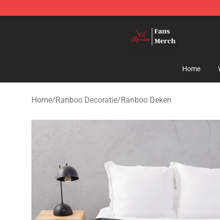
Ranboo Shop - Official Ranboo Merchandise Store
Home
Home
/
Ranboo Decoratie
/
Ranboo Deken