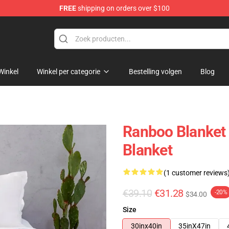
FREE
shipping on orders over $100
Winkel
Winkel per categorie
Bestelling volgen
Blog
Ranboo Blanket
Blanket
(1 customer reviews
€39.10
€31.28
-20%
$34.00
Size
30inx40in
35inX47in