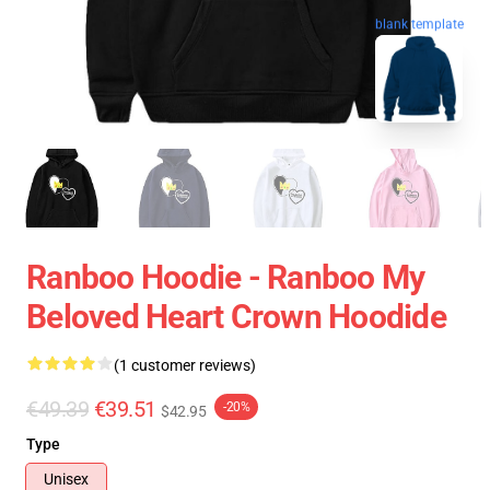
blank template
Ranboo Hoodie - Ranboo My
Beloved Heart Crown Hoodide
(1 customer reviews)
€49.39
€39.51
-20%
$42.95
Type
Unisex