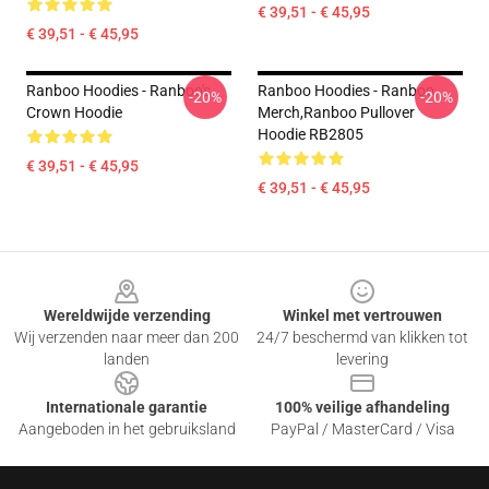
€ 39,51 - € 45,95
€ 39,51 - € 45,95
Ranboo Hoodies - Ranboo's
Ranboo Hoodies - Ranboo
-20%
-20%
Crown Hoodie
Merch,Ranboo Pullover
Hoodie RB2805
€ 39,51 - € 45,95
€ 39,51 - € 45,95
Footer
Wereldwijde verzending
Winkel met vertrouwen
Wij verzenden naar meer dan 200
24/7 beschermd van klikken tot
landen
levering
Internationale garantie
100% veilige afhandeling
Aangeboden in het gebruiksland
PayPal / MasterCard / Visa