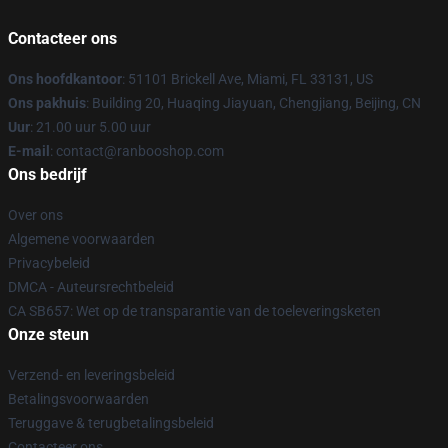
Contacteer ons
Ons hoofdkantoor
: 51101 Brickell Ave, Miami, FL 33131, US
Ons pakhuis
: Building 20, Huaqing Jiayuan, Chengjiang, Beijing, CN
Uur
: 21.00 uur 5.00 uur
E-mail
: contact@ranbooshop.com
Ons bedrijf
Over ons
Algemene voorwaarden
Privacybeleid
DMCA - Auteursrechtbeleid
CA SB657: Wet op de transparantie van de toeleveringsketen
Onze steun
Verzend- en leveringsbeleid
Betalingsvoorwaarden
Teruggave & terugbetalingsbeleid
Contacteer ons