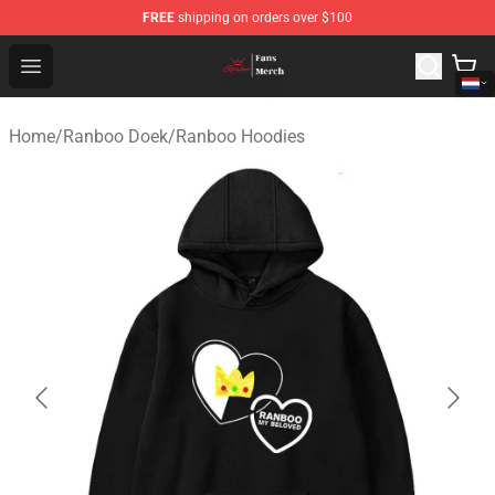
FREE
shipping on orders over $100
Ranboo Shop - Official Ranboo Merchandise Store
Open menu
Home
/
Ranboo Doek
/
Ranboo Hoodies