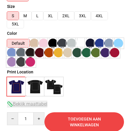
Size
S
M
L
XL
2XL
3XL
4XL
5XL
Color
Default
Print Location
Bekijk maattabel
Quantity
TOEVOEGEN AAN
WINKELWAGEN