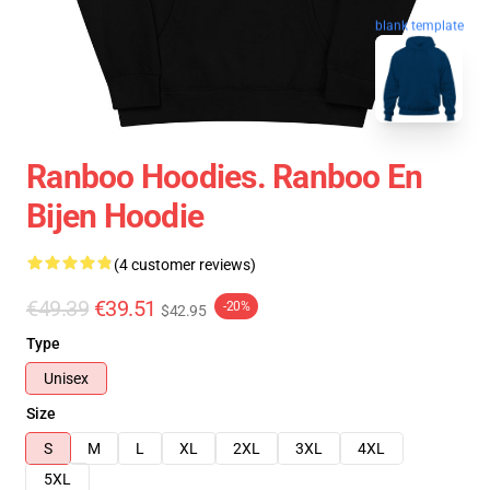
blank template
Ranboo Hoodies. Ranboo En
Bijen Hoodie
(4 customer reviews)
€49.39
€39.51
-20%
$42.95
Type
Unisex
Size
S
M
L
XL
2XL
3XL
4XL
5XL