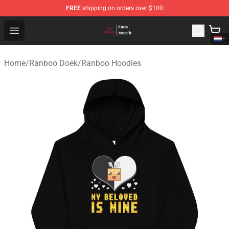
FREE
shipping on orders over $100
Ranboo Shop - Official Ranboo Merchandise Store
Open menu
Home
/
Ranboo Doek
/
Ranboo Hoodies