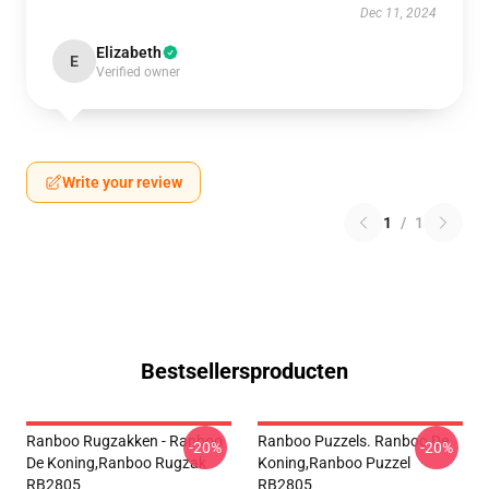
Dec 11, 2024
Elizabeth
E
Verified owner
Write your review
1
/
1
Bestsellersproducten
Ranboo Rugzakken - Ranboo
Ranboo Puzzels. Ranboo De
-20%
-20%
De Koning,Ranboo Rugzak
Koning,Ranboo Puzzel
RB2805
RB2805