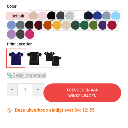
Color
Default
Print Location
Bekijk maattabel
Quantity
TOEVOEGEN AAN
WINKELWAGEN
Deze uitverkoop eindigt over
04
:
12
:
54