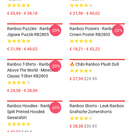
€ 33,94 - € 38,18
€ 21,98 - € 40,02
Ranboo Puzzles - Ranboo
Ranboo Posters - Ranboo
-20%
-20%
Jigsaw Puzzle RB2805
Crown Poster RB2805
€ 21,98 - € 40,02
€ 18,21 - € 42,22
Ranboo T-Shirts - Ranboo
🔥 Chibi Ranboo Plush Doll
-20%
Above The World - Minecraft
Classic T-Shirt RB2805
€ 27,59
$29.99
€ 24,38 - € 28,06
Ranboo Hoodies - Ranboo
Ranboo Shorts - Leuk Ranboo
-20%
Split Printed Hooded
Grafische Zomershorts
Sweatshirt
€ 28,38
$30.85