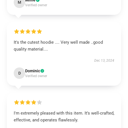
Millie
M
Verified owner
It's the cutest hoodie .... Very well made ..good
quality material....
Dec 13, 2024
Dominic
D
Verified owner
I'm extremely pleased with this item. It’s well-crafted,
effective, and operates flawlessly.