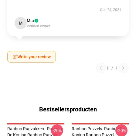
Dec 15, 2024
Mia
M
Verified owner
Write your review
1
/
1
Bestsellersproducten
Ranboo Rugzakken - Ranboo
Ranboo Puzzels. Ranboo De
-20%
-20%
De Koning,Ranboo Rugzak
Koning,Ranboo Puzzel