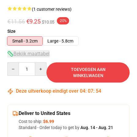
(1 customer reviews)
€11.56
€9.25
-20%
$10.05
Size
Small - 3.2cm
Large - 5.8cm
Bekijk maattabel
Quantity
TOEVOEGEN AAN
WINKELWAGEN
Deze uitverkoop eindigt over
04
:
07
:
53
Deliver to United States
Cost to ship:
$6.99
Standard - Order today to get by
Aug. 14 - Aug. 21