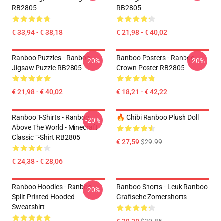
RB2805
RB2805
€ 33,94 - € 38,18
€ 21,98 - € 40,02
Ranboo Puzzles - Ranboo
Ranboo Posters - Ranboo
-20%
-20%
Jigsaw Puzzle RB2805
Crown Poster RB2805
€ 21,98 - € 40,02
€ 18,21 - € 42,22
Ranboo T-Shirts - Ranboo
🔥 Chibi Ranboo Plush Doll
-20%
Above The World - Minecraft
Classic T-Shirt RB2805
€ 27,59
$29.99
€ 24,38 - € 28,06
Ranboo Hoodies - Ranboo
Ranboo Shorts - Leuk Ranboo
-20%
Split Printed Hooded
Grafische Zomershorts
Sweatshirt