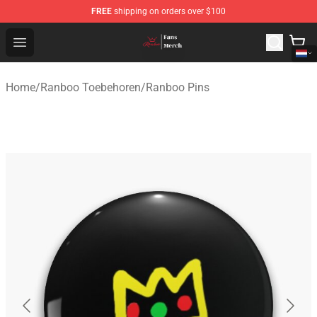
FREE
shipping on orders over $100
Ranboo Shop - Official Ranboo Merchandise Store
Open menu
Home
/
Ranboo Toebehoren
/
Ranboo Pins