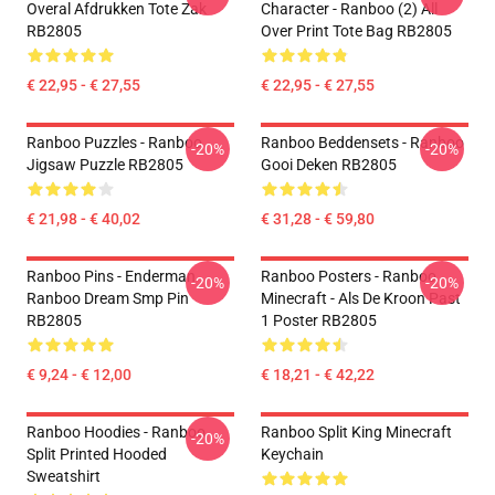
Overal Afdrukken Tote Zak
Character - Ranboo (2) All
RB2805
Over Print Tote Bag RB2805
€ 22,95 - € 27,55
€ 22,95 - € 27,55
Ranboo Puzzles - Ranboo
Ranboo Beddensets - Ranboo
-20%
-20%
Jigsaw Puzzle RB2805
Gooi Deken RB2805
€ 21,98 - € 40,02
€ 31,28 - € 59,80
Ranboo Pins - Enderman
Ranboo Posters - Ranboo
-20%
-20%
Ranboo Dream Smp Pin
Minecraft - Als De Kroon Past
RB2805
1 Poster RB2805
€ 9,24 - € 12,00
€ 18,21 - € 42,22
Ranboo Hoodies - Ranboo
Ranboo Split King Minecraft
-20%
Split Printed Hooded
Keychain
Sweatshirt