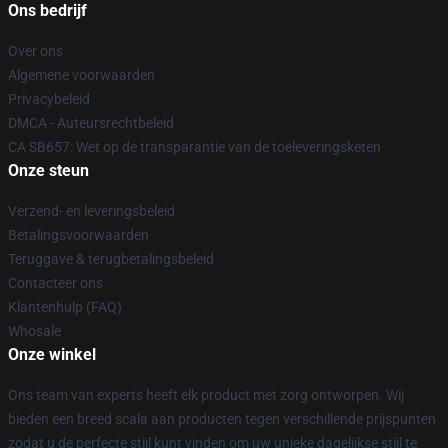
Ons bedrijf
Over ons
Algemene voorwaarden
Privacybeleid
DMCA - Auteursrechtbeleid
CA SB657: Wet op de transparantie van de toeleveringsketen
Onze steun
Verzend- en leveringsbeleid
Betalingsvoorwaarden
Teruggave & terugbetalingsbeleid
Contacteer ons
Klantenhulp (FAQ)
Whosale
Onze winkel
Ons team van experts heeft elk product met zorg ontworpen. Wij
bieden een breed scala aan producten tegen verschillende prijspunten
zodat u de perfecte stijl kunt vinden om uw unieke dagelijkse stijl te