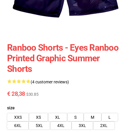
Ranboo Shorts - Eyes Ranboo
Printed Graphic Summer
Shorts
(4 customer reviews)
€ 28,38
$30.85
size
XXS
XS
XL
S
M
L
6XL
5XL
4XL
3XL
2XL