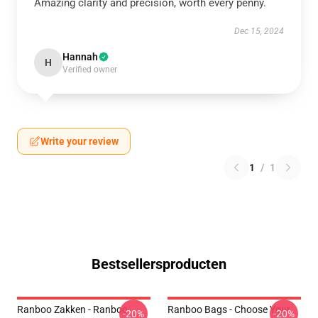
Amazing clarity and precision, worth every penny.
Dec 15, 2024
Hannah
H
Verified owner
Write your review
1
/
1
Bestsellersproducten
Ranboo Zakken - Ranboo
Ranboo Bags - Choose Your
-20%
-20%