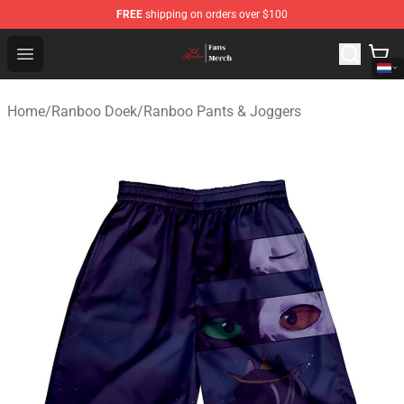
FREE
shipping on orders over $100
Ranboo Shop - Official Ranboo Merchandise Store
Open menu
Home
/
Ranboo Doek
/
Ranboo Pants & Joggers