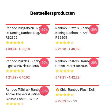
Bestsellersproducten
Ranboo Rugzakken - Ranboo
Ranboo Puzzels. Ranboo De
-20%
-20%
De Koning,Ranboo Rugzak
Koning,Ranboo Puzzel
RB2805
RB2805
€ 33,94 - € 38,18
€ 21,98 - € 40,02
Ranboo Puzzles - Ranboo
Ranboo Posters - Ranboo
-20%
-20%
Jigsaw Puzzle RB2805
Crown Poster RB2805
€ 21,98 - € 40,02
€ 18,21 - € 42,22
Ranboo T-Shirts - Ranboo
🔥 Chibi Ranboo Plush Doll
-20%
Above The World - Minecraft
Classic T-Shirt RB2805
€ 27,59
$29.99