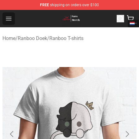
FREE
shipping on orders over $100
Ranboo Shop - Official Ranboo Merchandise Store
Open menu
Home
/
Ranboo Doek
/
Ranboo T-shirts