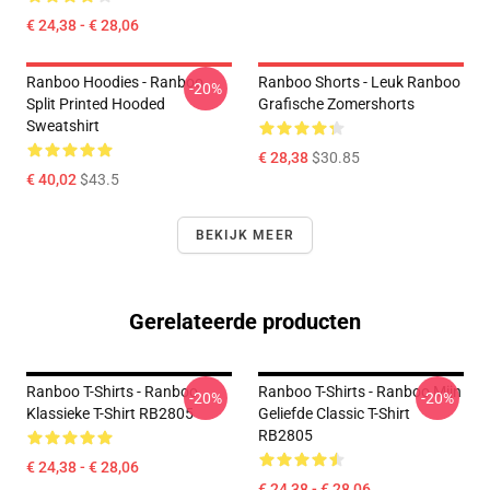
€ 24,38 - € 28,06
Ranboo Hoodies - Ranboo
Ranboo Shorts - Leuk Ranboo
-20%
Split Printed Hooded
Grafische Zomershorts
Sweatshirt
€ 28,38
$30.85
€ 40,02
$43.5
BEKIJK MEER
Gerelateerde producten
Ranboo T-Shirts - Ranboo
Ranboo T-Shirts - Ranboo Mijn
-20%
-20%
Klassieke T-Shirt RB2805
Geliefde Classic T-Shirt
RB2805
€ 24,38 - € 28,06
€ 24,38 - € 28,06