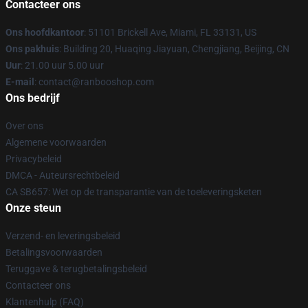
Contacteer ons
Ons hoofdkantoor
: 51101 Brickell Ave, Miami, FL 33131, US
Ons pakhuis
: Building 20, Huaqing Jiayuan, Chengjiang, Beijing, CN
Uur
: 21.00 uur 5.00 uur
E-mail
: contact@ranbooshop.com
Ons bedrijf
Over ons
Algemene voorwaarden
Privacybeleid
DMCA - Auteursrechtbeleid
CA SB657: Wet op de transparantie van de toeleveringsketen
Onze steun
Verzend- en leveringsbeleid
Betalingsvoorwaarden
Teruggave & terugbetalingsbeleid
Contacteer ons
Klantenhulp (FAQ)