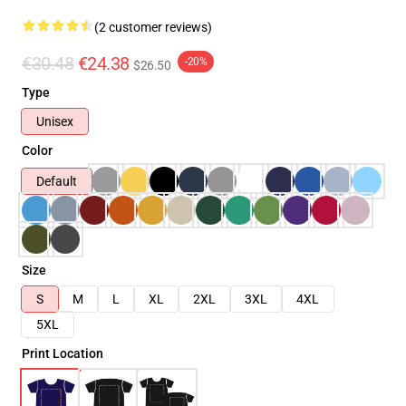
(2 customer reviews)
€30.48
€24.38
-20%
$26.50
Type
Unisex
Color
Default
Size
S
M
L
XL
2XL
3XL
4XL
5XL
Print Location