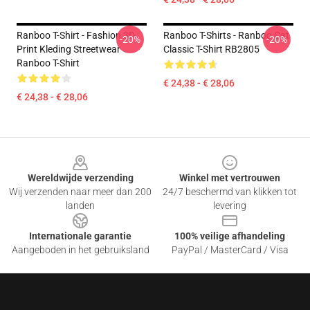
Ranboo T-Shirt - Fashion 3D
Ranboo T-Shirts - Ranboo Cat
-20%
-20%
Print Kleding Streetwear
Classic T-Shirt RB2805
Ranboo T-Shirt
€ 24,38 - € 28,06
€ 24,38 - € 28,06
Footer
Wereldwijde verzending
Winkel met vertrouwen
Wij verzenden naar meer dan 200
24/7 beschermd van klikken tot
landen
levering
Internationale garantie
100% veilige afhandeling
Aangeboden in het gebruiksland
PayPal / MasterCard / Visa